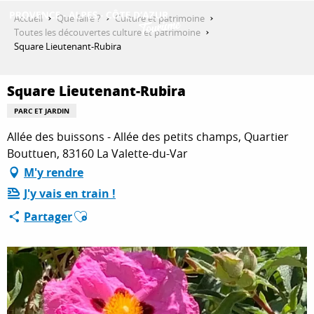
Aller
Accueil
Que faire ?
Culture et patrimoine
au
Toutes les découvertes culture et patrimoine
contenu
Square Lieutenant-Rubira
DÉCOUVRIR
principal
Square Lieutenant-Rubira
QUE FAIRE ?
PARC ET JARDIN
Allée des buissons - Allée des petits champs, Quartier
Bouttuen, 83160 La Valette-du-Var
SÉJOURNER
M'y rendre
J'y vais en train !
Ajouter aux favoris
Partager
ESPACE PRO