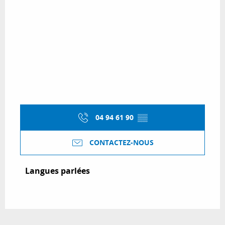
04 94 61 90
▒▒
CONTACTEZ-NOUS
Langues parlées
Langues parlées