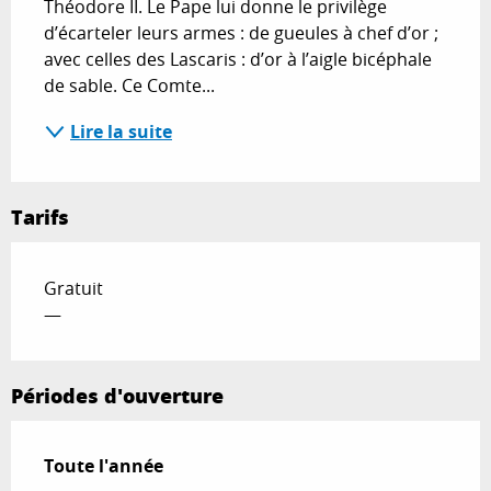
Théodore II. Le Pape lui donne le privilège 
d’écarteler leurs armes : de gueules à chef d’or ; 
avec celles des Lascaris : d’or à l’aigle bicéphale 
de sable. Ce Comte...
Lire la suite
Tarifs
Gratuit
—
Périodes d'ouverture
Toute l'année
Toute l'année