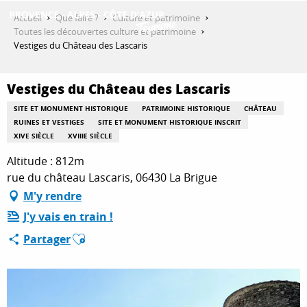
Aller
Accueil
Que faire ?
Culture et patrimoine
au
Toutes les découvertes culture et patrimoine
contenu
Vestiges du Château des Lascaris
DÉCOUVRIR
principal
Vestiges du Château des Lascaris
QUE FAIRE ?
SITE ET MONUMENT HISTORIQUE
PATRIMOINE HISTORIQUE
CHÂTEAU
RUINES ET VESTIGES
SITE ET MONUMENT HISTORIQUE INSCRIT
XIVE SIÈCLE
XVIIIE SIÈCLE
Altitude : 812m
SÉJOURNER
rue du château Lascaris, 06430 La Brigue
M'y rendre
ESPACE PRO
J'y vais en train !
Ajouter aux favoris
Partager