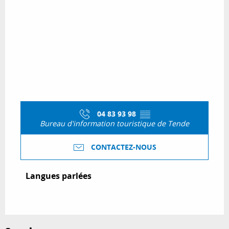
04 83 93 98
▒▒
Bureau d'information touristique de Tende
CONTACTEZ-NOUS
Langues parlées
Langues parlées