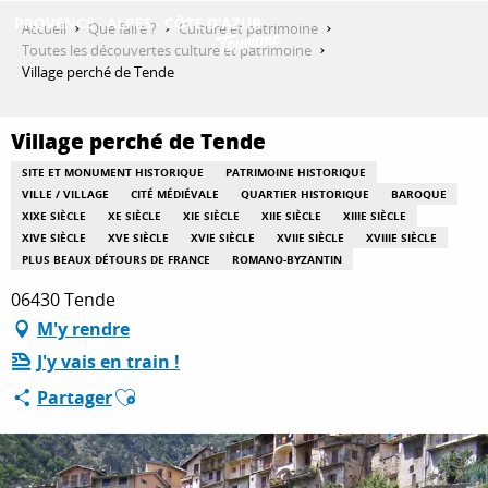
Aller
Accueil
Que faire ?
Culture et patrimoine
au
Toutes les découvertes culture et patrimoine
contenu
Village perché de Tende
DÉCOUVRIR
principal
Village perché de Tende
QUE FAIRE ?
SITE ET MONUMENT HISTORIQUE
PATRIMOINE HISTORIQUE
VILLE / VILLAGE
CITÉ MÉDIÉVALE
QUARTIER HISTORIQUE
BAROQUE
XIXE SIÈCLE
XE SIÈCLE
XIE SIÈCLE
XIIE SIÈCLE
XIIIE SIÈCLE
XIVE SIÈCLE
XVE SIÈCLE
XVIE SIÈCLE
XVIIE SIÈCLE
XVIIIE SIÈCLE
SÉJOURNER
PLUS BEAUX DÉTOURS DE FRANCE
ROMANO-BYZANTIN
06430 Tende
M'y rendre
ESPACE PRO
J'y vais en train !
Ajouter aux favoris
Partager