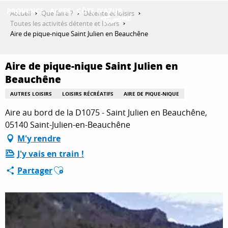
Aller
Accueil
Que faire ?
Détente et loisirs
au
Toutes les activités détente et loisirs
contenu
Aire de pique-nique Saint Julien en Beauchêne
DÉCOUVRIR
principal
Aire de pique-nique Saint Julien en
Beauchêne
QUE FAIRE ?
AUTRES LOISIRS
LOISIRS RÉCRÉATIFS
AIRE DE PIQUE-NIQUE
Aire au bord de la D1075 - Saint Julien en Beauchêne,
SÉJOURNER
05140 Saint-Julien-en-Beauchêne
M'y rendre
J'y vais en train !
ESPACE PRO
Ajouter aux favoris
Partager