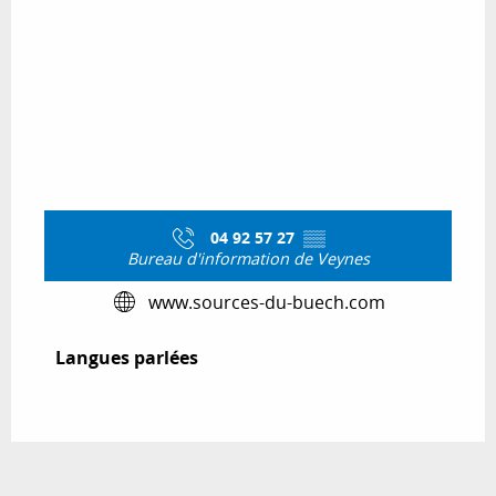
04 92 57 27
▒▒
Bureau d'information de Veynes
www.sources-du-buech.com
Langues parlées
Langues parlées