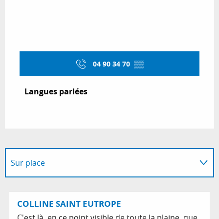
04 90 34 70
▒▒
Langues parlées
Langues parlées
Sur place
En lien avec
COLLINE SAINT EUTROPE
C'est là, en ce point visible de toute la plaine, que