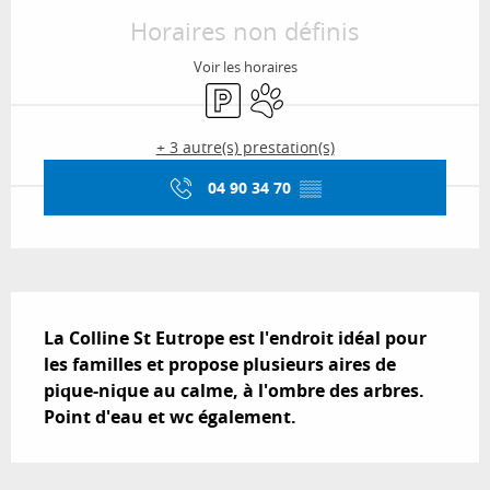
Horaires non définis
Voir les horaires
Parking
Animaux acceptés
+ 3 autre(s) prestation(s)
04 90 34 70
▒▒
Description
La Colline St Eutrope est l'endroit idéal pour 
les familles et propose plusieurs aires de 
pique-nique au calme, à l'ombre des arbres. 
Point d'eau et wc également.