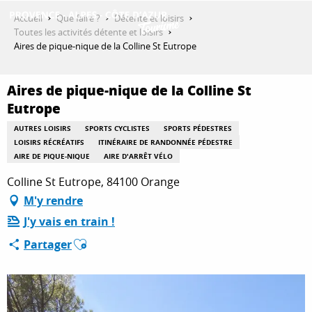
Aller
Accueil
Que faire ?
Détente et loisirs
au
Toutes les activités détente et loisirs
contenu
Aires de pique-nique de la Colline St Eutrope
DÉCOUVRIR
principal
Aires de pique-nique de la Colline St
Eutrope
QUE FAIRE ?
AUTRES LOISIRS
SPORTS CYCLISTES
SPORTS PÉDESTRES
LOISIRS RÉCRÉATIFS
ITINÉRAIRE DE RANDONNÉE PÉDESTRE
AIRE DE PIQUE-NIQUE
AIRE D'ARRÊT VÉLO
SÉJOURNER
Colline St Eutrope, 84100 Orange
M'y rendre
ESPACE PRO
J'y vais en train !
Ajouter aux favoris
Partager