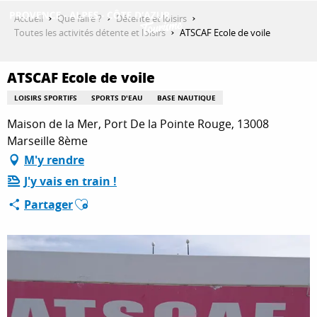
Aller
Accueil
Que faire ?
Détente et loisirs
au
Toutes les activités détente et loisirs
ATSCAF Ecole de voile
contenu
DÉCOUVRIR
principal
ATSCAF Ecole de voile
LOISIRS SPORTIFS
SPORTS D'EAU
BASE NAUTIQUE
QUE FAIRE ?
Maison de la Mer, Port De la Pointe Rouge, 13008
Marseille 8ème
M'y rendre
SÉJOURNER
J'y vais en train !
Ajouter aux favoris
Partager
ESPACE PRO