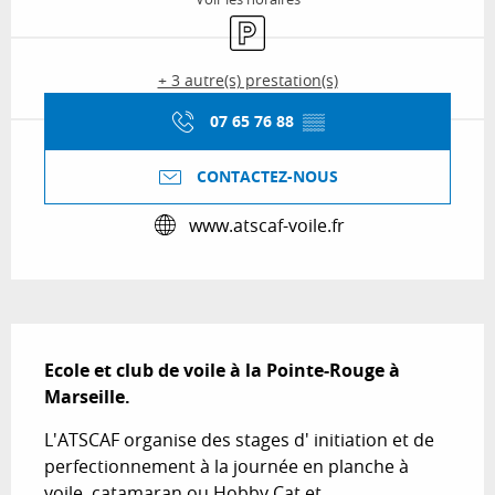
Parking
+ 3 autre(s) prestation(s)
07 65 76 88
▒▒
CONTACTEZ-NOUS
www.atscaf-voile.fr
Description
Ecole et club de voile à la Pointe-Rouge à 
Marseille.
L'ATSCAF organise des stages d' initiation et de 
perfectionnement à la journée en planche à 
voile, catamaran ou Hobby Cat et 