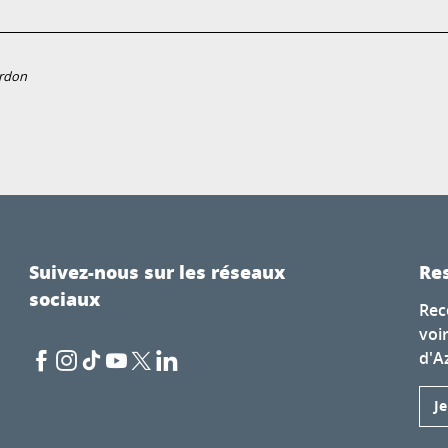
erdon
Suivez-nous sur les réseaux
Res
sociaux
Rec
voi
d'A
J