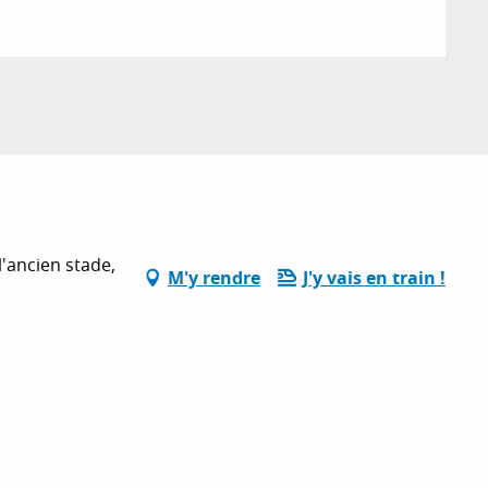
'ancien stade,
M'y rendre
J'y vais en train !