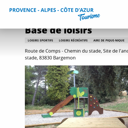
Aller
Accueil
Que faire ?
Détente et loisirs
Toutes les activi
au
contenu
principal
Base de loisirs
LOISIRS SPORTIFS
LOISIRS RÉCRÉATIFS
AIRE DE PIQUE-NIQUE
Route de Comps - Chemin du stade, Site de l'an
stade, 83830 Bargemon