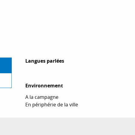
Langues parlées
Langues parlées
Environnement
Environnement
A la campagne
En périphérie de la ville