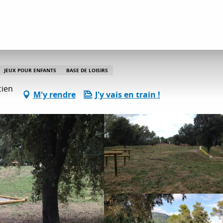
tés détente et loisirs
Base de loisirs
JEUX POUR ENFANTS
BASE DE LOISIRS
cien
M'y rendre
J'y vais en train !