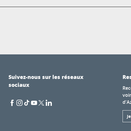
Suivez-nous sur les réseaux
Res
sociaux
Rec
voi
d'A
J