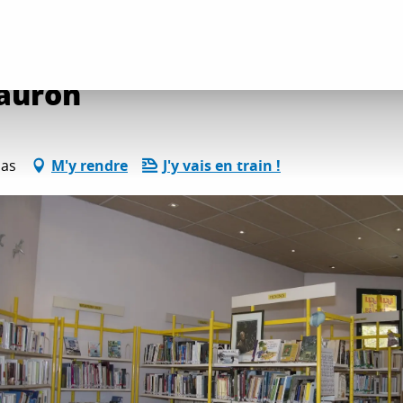
tés détente et loisirs
Bibliothèque Marie Mauron
auron
nas
M'y rendre
J'y vais en train !