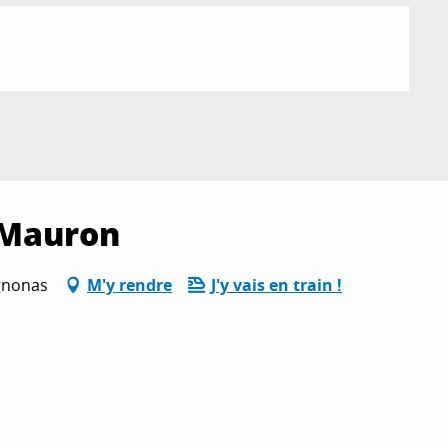
 Mauron
ognonas
M'y rendre
J'y vais en train !