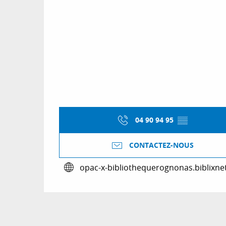
04 90 94 95
▒▒
CONTACTEZ-NOUS
opac-x-bibliothequerognonas.biblixne