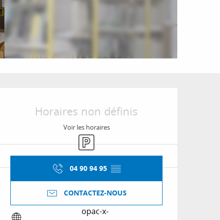
Ouverture et coordon
Horaires non définis
Voir les horaires
Parking
04 90 94 95
▒▒
CONTACTEZ-NOUS
opac-x-