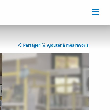
Voir les favoris
FR
Recherche
Ajouter aux favoris
Partager
Ajouter à mes favoris