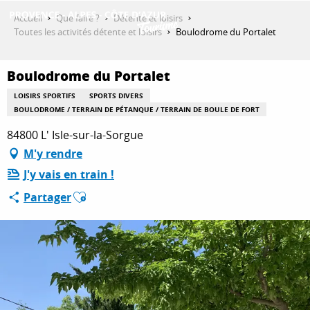
Aller
Accueil
Que faire ?
Détente et loisirs
au
Toutes les activités détente et loisirs
Boulodrome du Portalet
contenu
DÉCOUVRIR
principal
Boulodrome du Portalet
LOISIRS SPORTIFS
SPORTS DIVERS
QUE FAIRE ?
BOULODROME / TERRAIN DE PÉTANQUE / TERRAIN DE BOULE DE FORT
84800 L' Isle-sur-la-Sorgue
M'y rendre
SÉJOURNER
J'y vais en train !
Ajouter aux favoris
Partager
ESPACE PRO