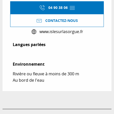
04 90 38 06
▒▒
CONTACTEZ-NOUS
www.islesurlasorgue.fr
Langues parlées
Langues parlées
Environnement
Environnement
Rivière ou fleuve à moins de 300 m
Au bord de l'eau