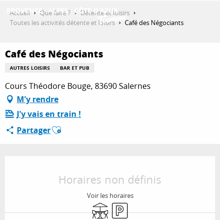
Aller
Accueil
Que faire ?
Détente et loisirs
au
Toutes les activités détente et loisirs
Café des Négociants
contenu
DÉCOUVRIR
principal
Café des Négociants
AUTRES LOISIRS
BAR ET PUB
QUE FAIRE ?
Cours Théodore Bouge, 83690 Salernes
M'y rendre
J'y vais en train !
SÉJOURNER
Ajouter aux favoris
Partager
ESPACE PRO
Ouverture et coordonnées
Horaires non définis
Voir les horaires
Terrasse
Parking