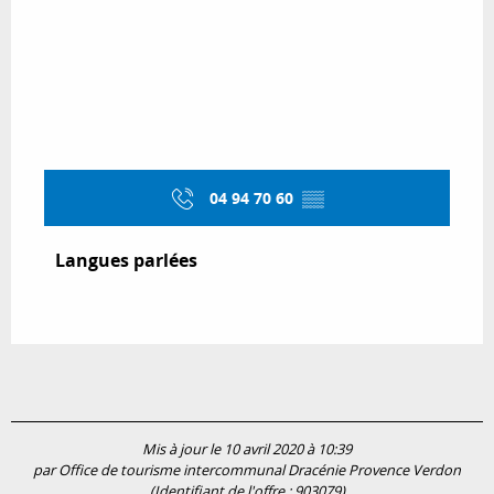
04 94 70 60
▒▒
Langues parlées
Langues parlées
Mis à jour le 10 avril 2020 à 10:39
par Office de tourisme intercommunal Dracénie Provence Verdon
(Identifiant de l'offre :
903079
)