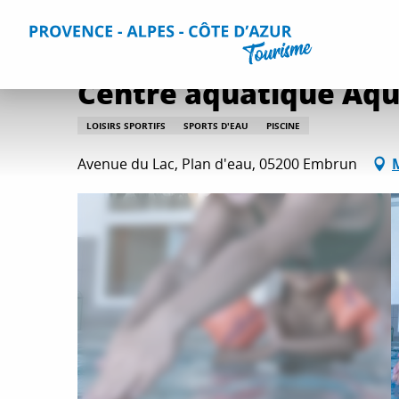
Aller
Accueil
Que faire ?
Détente et loisirs
Toutes les activi
au
contenu
principal
Centre aquatique Aqu
LOISIRS SPORTIFS
SPORTS D'EAU
PISCINE
Avenue du Lac, Plan d'eau, 05200 Embrun