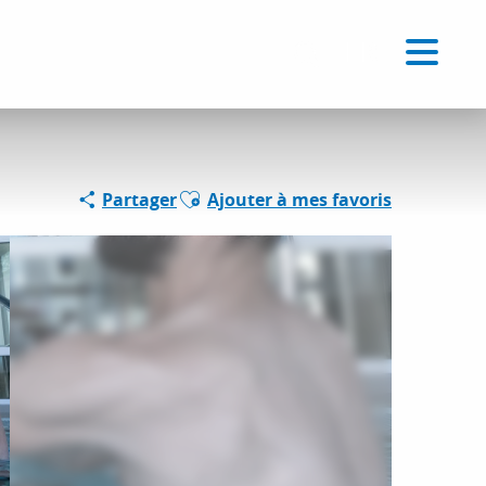
Voir les favoris
FR
Recherche
Ajouter aux favoris
Partager
Ajouter à mes favoris