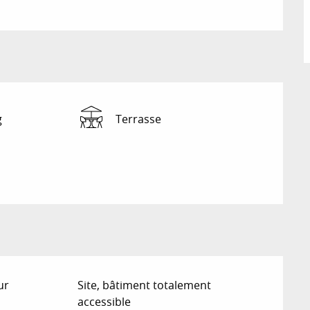
g
Terrasse
ur
Site, bâtiment totalement
accessible