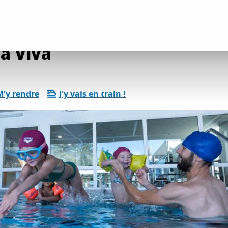
tés détente et loisirs
Centre aquatique Aqua Viva
a Viva
M'y rendre
J'y vais en train !