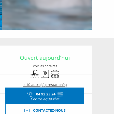
Ouverture et coordon
Ouvert aujourd'hui
Voir les horaires
Piscine
Parking
Terrasse
+ 10 autre(s) prestation(s)
04 92 23 24
▒▒
Centre aqua viva
CONTACTEZ-NOUS