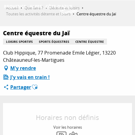
Aller
Accueil
Que faire ?
Détente et loisirs
au
Toutes les activités détente et loisirs
Centre équestre du Jaï
contenu
DÉCOUVRIR
principal
Centre équestre du Jaï
LOISIRS SPORTIFS
SPORTS ÉQUESTRES
CENTRE ÉQUESTRE
QUE FAIRE ?
Club Hippique, 77 Promenade Emile Légier, 13220
Châteauneuf-les-Martigues
M'y rendre
SÉJOURNER
J'y vais en train !
Ajouter aux favoris
Partager
ESPACE PRO
Ouverture et coordonnées
Horaires non définis
Voir les horaires
Parking
Animaux acceptés