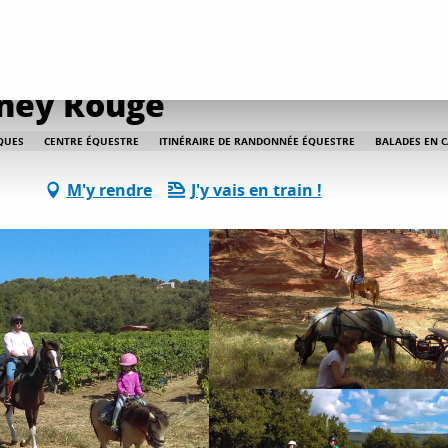
tés détente et loisirs
Centre équestre le Poney Rouge
oney Rouge
QUES
CENTRE ÉQUESTRE
ITINÉRAIRE DE RANDONNÉE ÉQUESTRE
BALADES EN 
M'y rendre
J'y vais en train !