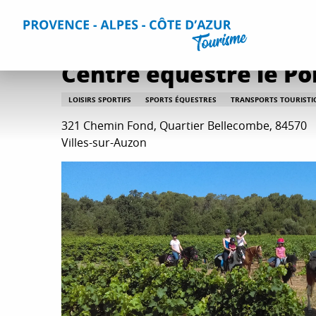
Aller
Accueil
Que faire ?
Détente et loisirs
Toutes les activi
au
contenu
principal
Centre équestre le P
LOISIRS SPORTIFS
SPORTS ÉQUESTRES
TRANSPORTS TOURISTI
321 Chemin Fond, Quartier Bellecombe, 84570
Villes-sur-Auzon