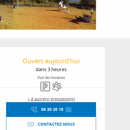
Ouverture et coordon
Ouvert aujourd'hui
dans 3 heures
Voir les horaires
Parking
Animaux acceptés
+ 8 autre(s) prestation(s)
06 30 20 10
▒▒
CONTACTEZ-NOUS