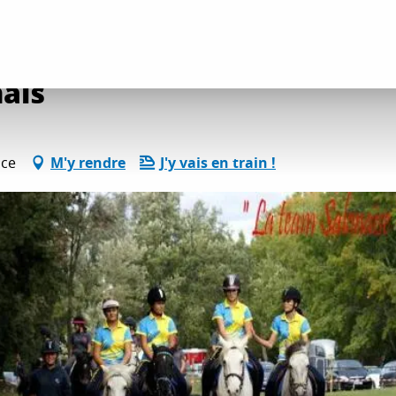
tés détente et loisirs
Centre équestre salonais
ais
nce
M'y rendre
J'y vais en train !