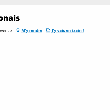
onais
ovence
M'y rendre
J'y vais en train !