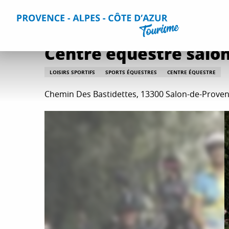
Aller
Accueil
Que faire ?
Détente et loisirs
Toutes les activi
au
contenu
principal
Centre équestre salon
LOISIRS SPORTIFS
SPORTS ÉQUESTRES
CENTRE ÉQUESTRE
Chemin Des Bastidettes, 13300 Salon-de-Prove