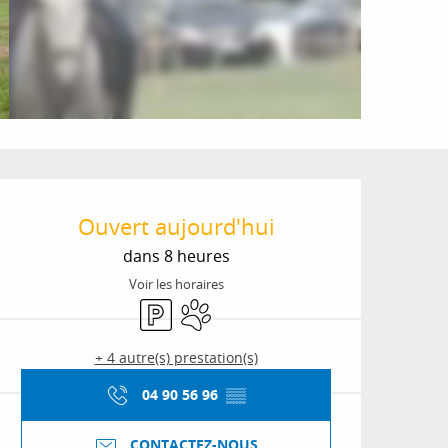
Ouverture et coordon
Ouvert aujourd'hui
dans 8 heures
Voir les horaires
Parking
Animaux acceptés
+ 4 autre(s) prestation(s)
04 90 56 96
▒▒
CONTACTEZ-NOUS