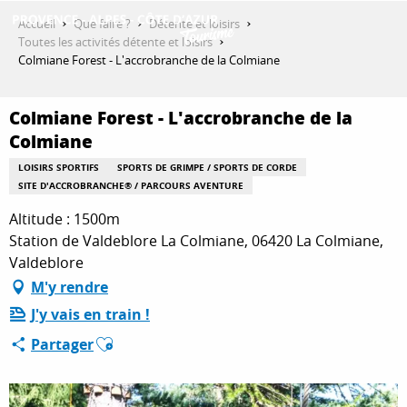
Aller
Accueil
Que faire ?
Détente et loisirs
au
Toutes les activités détente et loisirs
contenu
Colmiane Forest - L'accrobranche de la Colmiane
DÉCOUVRIR
principal
Colmiane Forest - L'accrobranche de la
Colmiane
QUE FAIRE ?
LOISIRS SPORTIFS
SPORTS DE GRIMPE / SPORTS DE CORDE
SITE D'ACCROBRANCHE® / PARCOURS AVENTURE
SÉJOURNER
Altitude : 1500m
Station de Valdeblore La Colmiane, 06420 La Colmiane,
Valdeblore
ESPACE PRO
M'y rendre
J'y vais en train !
Ajouter aux favoris
Partager