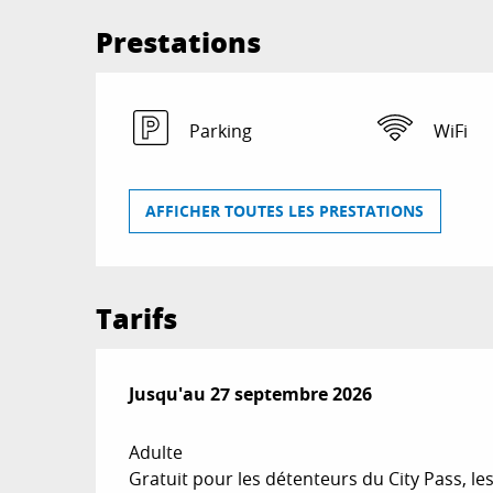
Prestations
Parking
WiFi
AFFICHER TOUTES LES PRESTATIONS
Tarifs
Du
Jusqu'au
6 mars 2026
27 septembre 2026
au
27 septembre 2026
Adulte
Gratuit pour les détenteurs du City Pass, les