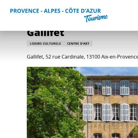
Aller
Accueil
Que faire ?
Détente et loisirs
Toutes les activi
au
contenu
principal
Gallifet
LOISIRS CULTURELS
CENTRE D'ART
Gallifet, 52 rue Cardinale, 13100 Aix-en-Provenc