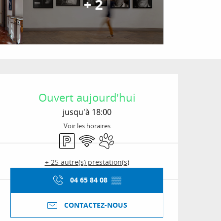
+ 2
Ouverture et coordon
Ouvert aujourd'hui
jusqu'à 18:00
Voir les horaires
Parking
WiFi
Animaux acceptés
+ 25 autre(s) prestation(s)
04 65 84 08
▒▒
CONTACTEZ-NOUS