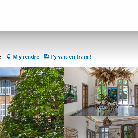
tés détente et loisirs
Gallifet
e
M'y rendre
J'y vais en train !