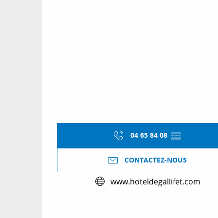
04 65 84 08
▒▒
CONTACTEZ-NOUS
www.hoteldegallifet.com