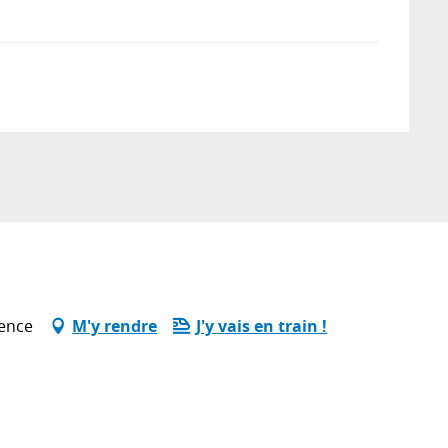
vence
M'y rendre
J'y vais en train !