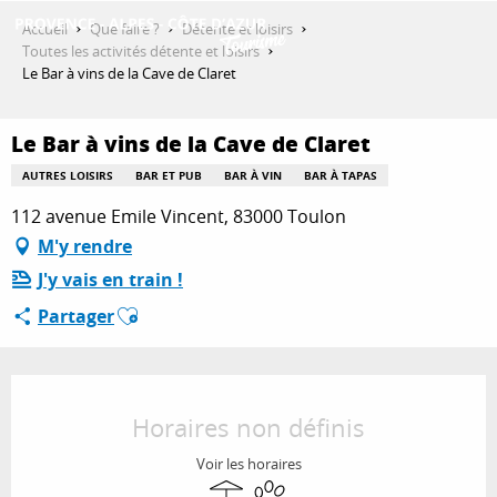
Aller
Accueil
Que faire ?
Détente et loisirs
au
Toutes les activités détente et loisirs
contenu
Le Bar à vins de la Cave de Claret
DÉCOUVRIR
principal
Le Bar à vins de la Cave de Claret
QUE FAIRE ?
AUTRES LOISIRS
BAR ET PUB
BAR À VIN
BAR À TAPAS
112 avenue Emile Vincent, 83000 Toulon
M'y rendre
SÉJOURNER
J'y vais en train !
Ajouter aux favoris
Partager
ESPACE PRO
Ouverture et coordonnées
Horaires non définis
Voir les horaires
Terrasse
Animaux acceptés