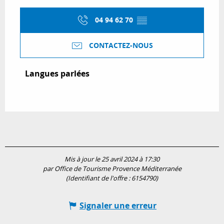
04 94 62 70
▒▒
CONTACTEZ-NOUS
Langues parlées
Langues parlées
Mis à jour le 25 avril 2024 à 17:30
par Office de Tourisme Provence Méditerranée
(Identifiant de l'offre :
6154790
)
Signaler une erreur