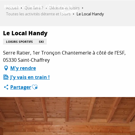
Aller
Accueil
Que faire ?
Détente et loisirs
au
Toutes les activités détente et loisirs
Le Local Handy
contenu
DÉCOUVRIR
principal
Le Local Handy
LOISIRS SPORTIFS
SKI
QUE FAIRE ?
Serre Ratier, 1er Tronçon Chantemerle à côté de l’ESF,
05330 Saint-Chaffrey
M'y rendre
SÉJOURNER
J'y vais en train !
Ajouter aux favoris
Partager
ESPACE PRO