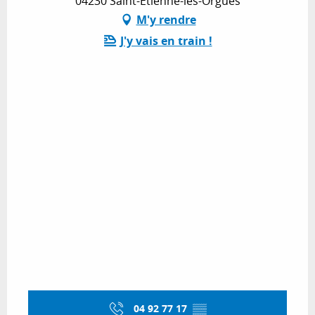
04230 Saint-Étienne-les-Orgues
M'y rendre
J'y vais en train !
04 92 77 17
▒▒