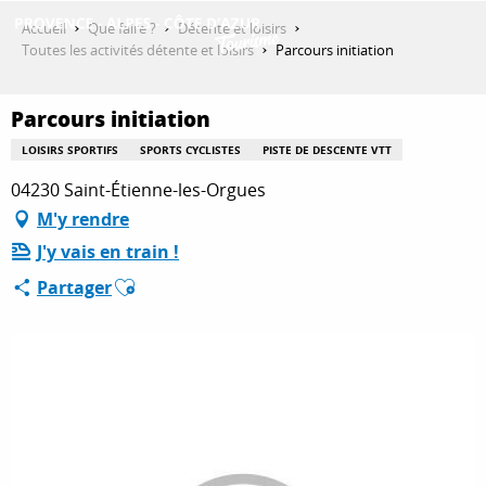
Aller
Accueil
Que faire ?
Détente et loisirs
au
Toutes les activités détente et loisirs
Parcours initiation
contenu
DÉCOUVRIR
principal
Parcours initiation
LOISIRS SPORTIFS
SPORTS CYCLISTES
PISTE DE DESCENTE VTT
QUE FAIRE ?
04230 Saint-Étienne-les-Orgues
M'y rendre
J'y vais en train !
SÉJOURNER
Ajouter aux favoris
Partager
ESPACE PRO