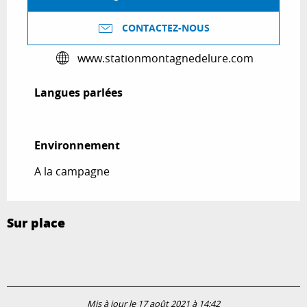
CONTACTEZ-NOUS
www.stationmontagnedelure.com
Langues parlées
Langues parlées
Environnement
Environnement
A la campagne
Sur place
Mis à jour le 17 août 2021 à 14:42