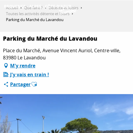
Aller
Accueil
Que faire ?
Détente et loisirs
au
Toutes les activités détente et loisirs
contenu
Parking du Marché du Lavandou
DÉCOUVRIR
principal
Parking du Marché du Lavandou
QUE FAIRE ?
Place du Marché, Avenue Vincent Auriol, Centre-ville,
83980 Le Lavandou
M'y rendre
SÉJOURNER
J'y vais en train !
Ajouter aux favoris
Partager
ESPACE PRO