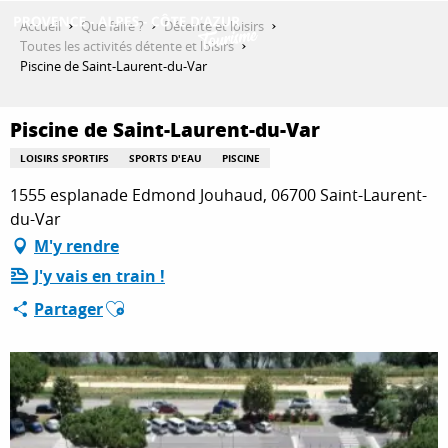
Aller
Accueil
Que faire ?
Détente et loisirs
au
Toutes les activités détente et loisirs
contenu
Piscine de Saint-Laurent-du-Var
DÉCOUVRIR
principal
Piscine de Saint-Laurent-du-Var
QUE FAIRE ?
LOISIRS SPORTIFS
SPORTS D'EAU
PISCINE
1555 esplanade Edmond Jouhaud, 06700 Saint-Laurent-
du-Var
SÉJOURNER
M'y rendre
J'y vais en train !
Ajouter aux favoris
Partager
ESPACE PRO