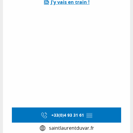
J'y vais en train !
+33(0)4 93 31 61
▒▒
saintlaurentduvar.fr