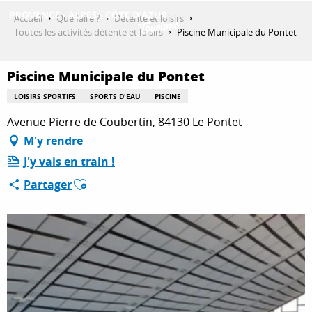
Aller
Accueil
Que faire ?
Détente et loisirs
au
Toutes les activités détente et loisirs
Piscine Municipale du Pontet
contenu
DÉCOUVRIR
principal
Piscine Municipale du Pontet
LOISIRS SPORTIFS
SPORTS D'EAU
PISCINE
QUE FAIRE ?
Avenue Pierre de Coubertin, 84130 Le Pontet
M'y rendre
J'y vais en train !
SÉJOURNER
Ajouter aux favoris
Partager
ESPACE PRO