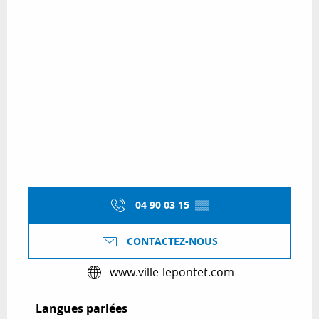
04 90 03 15
▒▒
CONTACTEZ-NOUS
www.ville-lepontet.com
Langues parlées
Langues parlées