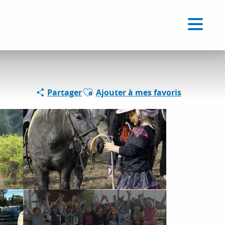
Voir les favoris
FR
Recherche
Ajouter aux favoris
Partager
Ajouter à mes favoris