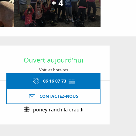
+ 4
Ouverture et coordon
Ouvert aujourd'hui
Voir les horaires
06 16 07 73
▒▒
CONTACTEZ-NOUS
poney-ranch-la-crau.fr