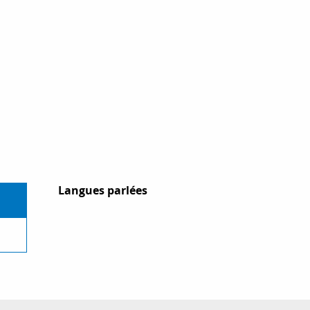
Langues parlées
Langues parlées