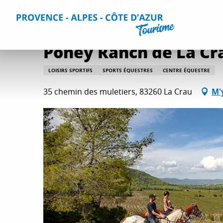
Aller
Accueil
Que faire ?
Détente et loisirs
Toutes les activi
au
contenu
principal
Poney Ranch de La Cr
LOISIRS SPORTIFS
SPORTS ÉQUESTRES
CENTRE ÉQUESTRE
35 chemin des muletiers, 83260 La Crau
M'