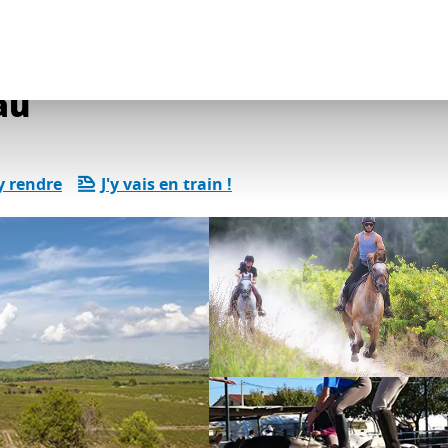
tés détente et loisirs
Poney Ranch de La Crau
au
y rendre
J'y vais en train !