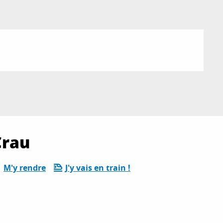
Crau
M'y rendre
J'y vais en train !