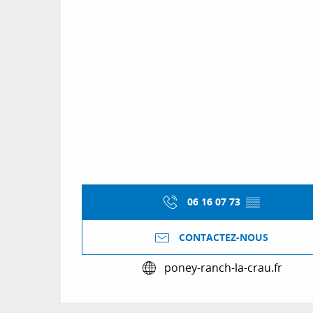
06 16 07 73
▒▒
CONTACTEZ-NOUS
poney-ranch-la-crau.fr