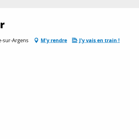
r
e-sur-Argens
M'y rendre
J'y vais en train !