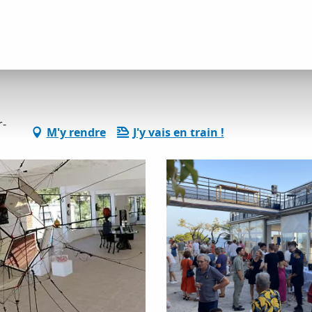
tés détente et loisirs
Port Tonic Art Center
r-
M'y rendre
J'y vais en train !