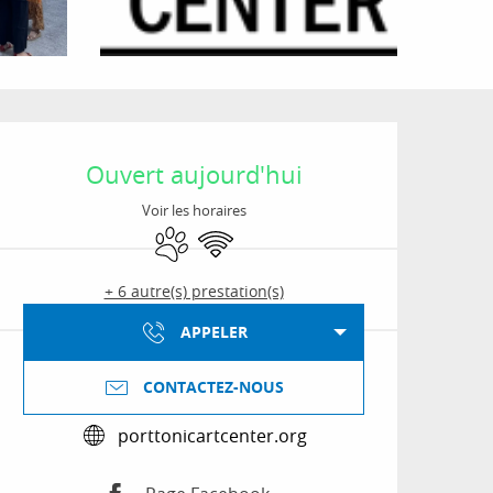
Ouverture et coordon
Ouvert aujourd'hui
Voir les horaires
Animaux acceptés
WiFi
+ 6 autre(s) prestation(s)
APPELER
CONTACTEZ-NOUS
porttonicartcenter.org