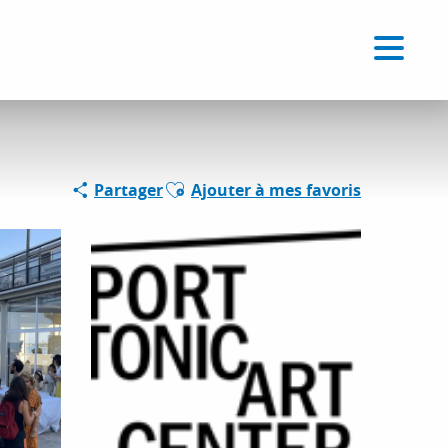
Voir les favoris
FR
Recherche
Ajouter aux favoris
Partager
Ajouter à mes favoris