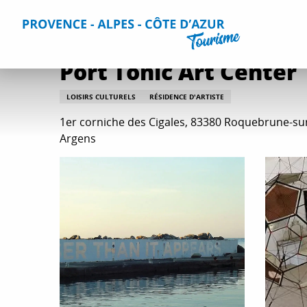
Aller
Accueil
Que faire ?
Détente et loisirs
Toutes les activi
au
contenu
principal
Port Tonic Art Center
LOISIRS CULTURELS
RÉSIDENCE D'ARTISTE
1er corniche des Cigales, 83380 Roquebrune-su
Argens