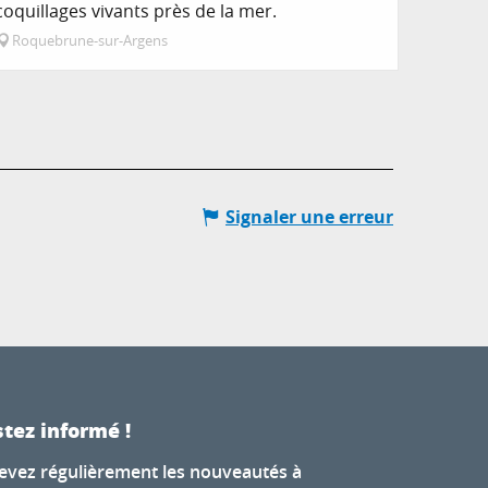
coquillages vivants près de la mer.
Roquebrune-sur-Argens
Signaler une erreur
tez informé !
evez régulièrement les nouveautés à