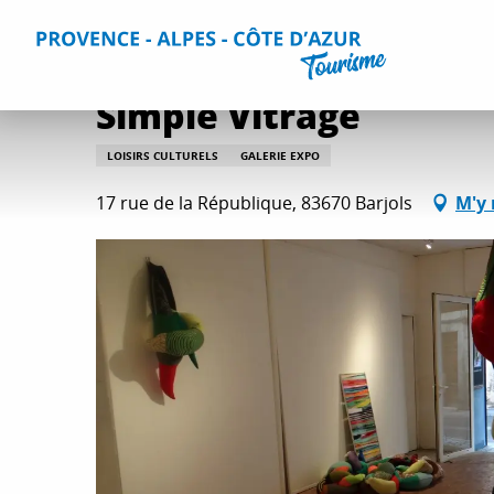
Aller
Accueil
Que faire ?
Détente et loisirs
Toutes les activi
au
contenu
principal
Simple Vitrage
LOISIRS CULTURELS
GALERIE EXPO
17 rue de la République, 83670 Barjols
M'y 