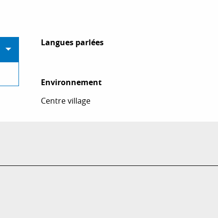
Langues parlées
Langues parlées
Environnement
Environnement
Centre village