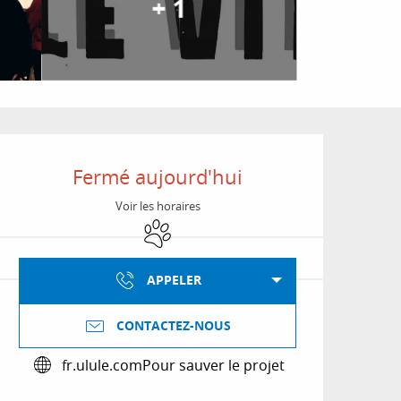
+ 1
Ouverture et coordon
Fermé aujourd'hui
Voir les horaires
Animaux acceptés
APPELER
CONTACTEZ-NOUS
fr.ulule.com
Pour sauver le projet