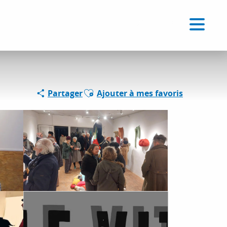
Voir les favoris
FR
Recherche
Ajouter aux favoris
Partager
Ajouter à mes favoris