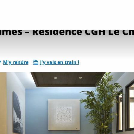
tés détente et loisirs
Spa d’altitude Ô des Cimes – Résidence CGH Le Chale
Cimes – Résidence CGH Le Ch
M'y rendre
J'y vais en train !