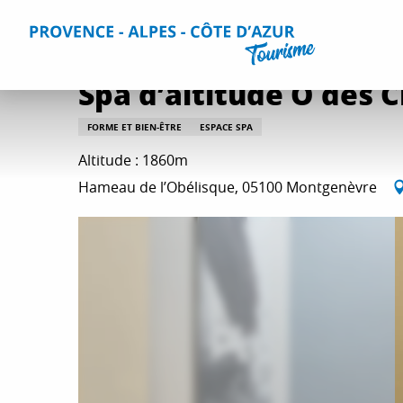
Aller
Accueil
Que faire ?
Détente et loisirs
Toutes les activi
au
contenu
principal
Spa d’altitude Ô des 
FORME ET BIEN-ÊTRE
ESPACE SPA
Altitude : 1860m
Hameau de l’Obélisque, 05100 Montgenèvre