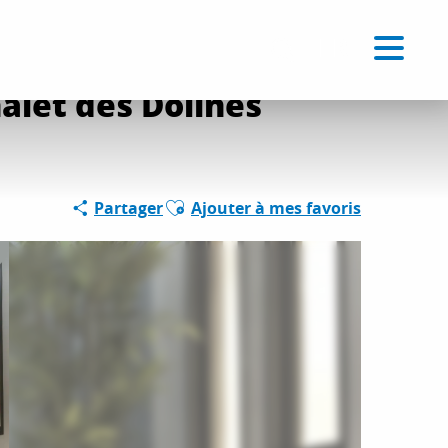
t des Dolines
Voir les favoris
FR
Recherche
alet des Dolines
Ajouter aux favoris
Partager
Ajouter à mes favoris