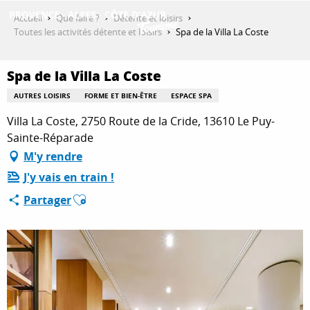
Aller
Accueil
Que faire ?
Détente et loisirs
au
Toutes les activités détente et loisirs
Spa de la Villa La Coste
contenu
DÉCOUVRIR
principal
Spa de la Villa La Coste
AUTRES LOISIRS
FORME ET BIEN-ÊTRE
ESPACE SPA
QUE FAIRE ?
Villa La Coste, 2750 Route de la Cride, 13610 Le Puy-
Sainte-Réparade
M'y rendre
SÉJOURNER
J'y vais en train !
Ajouter aux favoris
Partager
ESPACE PRO