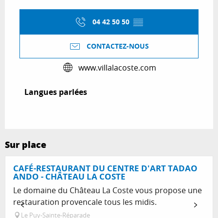
04 42 50 50
▒▒
CONTACTEZ-NOUS
www.villalacoste.com
Langues parlées
Langues parlées
Sur place
CAFÉ-RESTAURANT DU CENTRE D'ART TADAO
ANDO - CHÂTEAU LA COSTE
Le domaine du Château La Coste vous propose une
restauration provencale tous les midis.
Le Puy-Sainte-Réparade