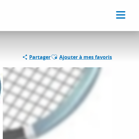
Voir les favoris
FR
Recherche
Ajouter aux favoris
Partager
Ajouter à mes favoris