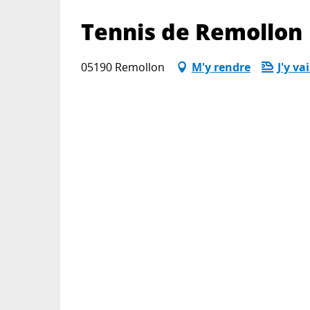
Tennis de Remollon
05190 Remollon
M'y rendre
J'y va