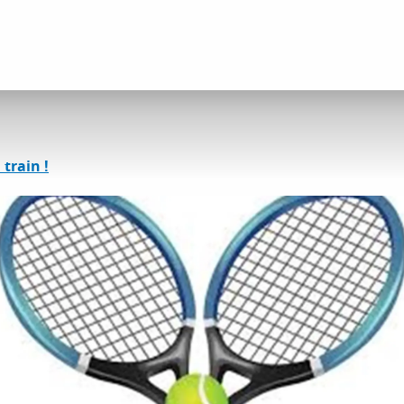
tés détente et loisirs
Tennis de Remollon
 train !