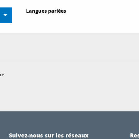
Langues parlées
Langues parlées
ce
Suivez-nous sur les réseaux
Res