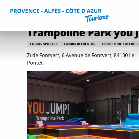
Aller
Accueil
Que faire ?
Détente et loisirs
Toutes les activi
au
contenu
principal
Trampoline Park you 
LOISIRS SPORTIFS
LOISIRS RÉCRÉATIFS
TRAMPOLINE / ACCRO 
Zi de Fontvert, 6 Avenue de Fontvert, 84130 Le
Pontet