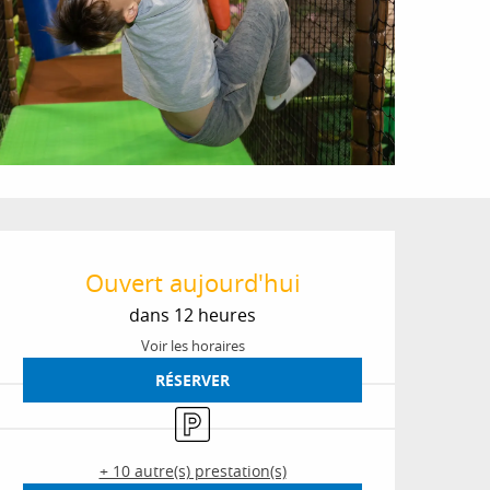
Ouverture et coordon
Ouvert aujourd'hui
dans 12 heures
Voir les horaires
RÉSERVER
Parking
+ 10 autre(s) prestation(s)