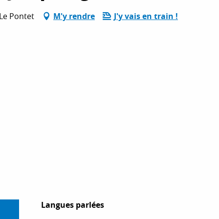
 Le Pontet
M'y rendre
J'y vais en train !
Langues parlées
Langues parlées