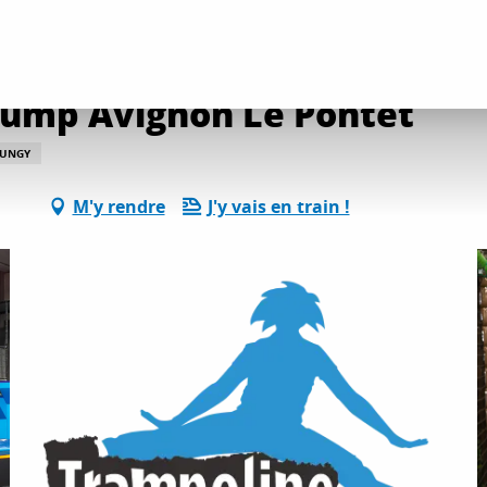
tés détente et loisirs
Trampoline Park you Jump Avignon Le Pontet
Jump Avignon Le Pontet
BUNGY
M'y rendre
J'y vais en train !