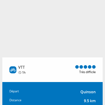
VTT
Très difficile
1h
Informations pratiques
Départ
Quinson
Distance
9.5 km