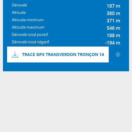
Dénivelé
187 m
Altitude
380 m
Altitude minimum
371 m
Altitude maximum
546 m
Dénivelé total positif
188 m
Dénivelé total négatif
-194 m
Documentation
SECTI
TRACE GPX TRANSVERDON TRONÇON 14
187 m de Dénivelé
Dénivelé