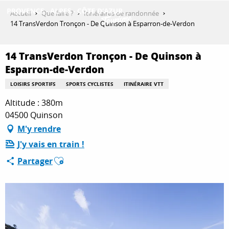
Aller
Accueil
Que faire ?
Itinéraires de randonnée
au
14 TransVerdon Tronçon - De Quinson à Esparron-de-Verdon
contenu
DÉCOUVRIR
principal
14 TransVerdon Tronçon - De Quinson à
Esparron-de-Verdon
QUE FAIRE ?
LOISIRS SPORTIFS
SPORTS CYCLISTES
ITINÉRAIRE VTT
Altitude : 380m
04500 Quinson
SÉJOURNER
M'y rendre
J'y vais en train !
Ajouter aux favoris
ESPACE PRO
Partager