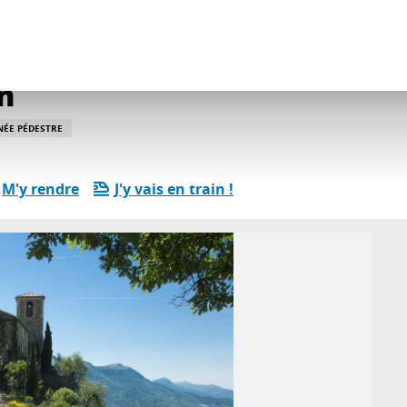
s et le Saumon
n
NÉE PÉDESTRE
M'y rendre
J'y vais en train !