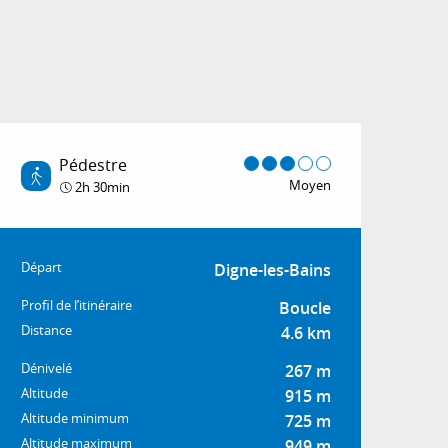
Pédestre
Moyen
2h 30min
Informations pratiq
Départ
Digne-les-Bains
Profil de l’itinéraire
Boucle
Distance
4.6 km
Dénivelé
267 m
Altitude
915 m
Altitude minimum
725 m
Altitude maximum
949 m