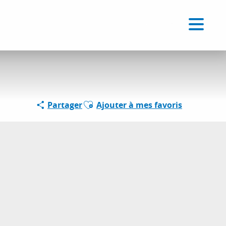
Voir les favoris
FR
Recherche
Ajouter aux favoris
Partager
Ajouter à mes favoris