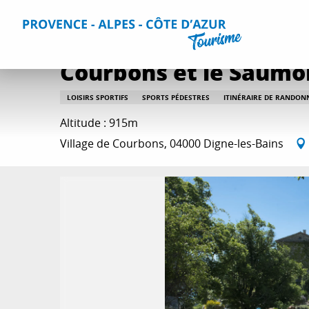
Aller
Accueil
Que faire ?
Itinéraires de randonnée
Courbon
au
contenu
principal
Courbons et le Saumo
LOISIRS SPORTIFS
SPORTS PÉDESTRES
ITINÉRAIRE DE RANDON
Altitude : 915m
Village de Courbons, 04000 Digne-les-Bains