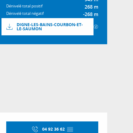
Dénivelé total positif
268 m
Dénivelé total négatif
-268 m
Documentation
DIGNE-LES-BAINS-COURBON-ET-
SECTIONS.TOURI
LE-SAUMON
Dénivelé
267 m de Dénivelé
Ouverture et coordon
04 92 36 62
▒▒