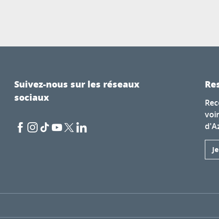
Suivez-nous sur les réseaux
Res
sociaux
Rec
voi
d'A
J