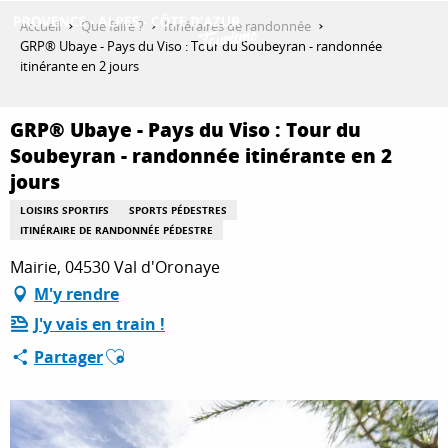
Aller
Accueil
Que faire ?
Itinéraires de randonnée
au
GRP® Ubaye - Pays du Viso : Tour du Soubeyran - randonnée
contenu
itinérante en 2 jours
DÉCOUVRIR
principal
GRP® Ubaye - Pays du Viso : Tour du
Soubeyran - randonnée itinérante en 2
QUE FAIRE ?
jours
LOISIRS SPORTIFS
SPORTS PÉDESTRES
ITINÉRAIRE DE RANDONNÉE PÉDESTRE
SÉJOURNER
Mairie, 04530 Val d'Oronaye
M'y rendre
ESPACE PRO
J'y vais en train !
Ajouter aux favoris
Partager