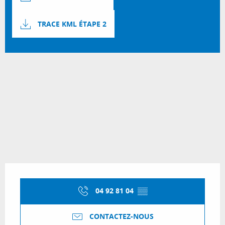
TRACE KML ÉTAPE 2
2109 m de Dénivelé
Dénivelé
Ouverture et coordonnées
04 92 81 04
▒▒
CONTACTEZ-NOUS