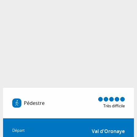
Pédestre
Très difficile
Informations pratiques
Départ
Val d'Oronaye