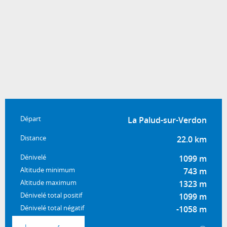
Informations pratiques
Départ
La Palud-sur-Verdon
Distance
22.0 km
Dénivelé
1099 m
Altitude minimum
743 m
Altitude maximum
1323 m
Dénivelé total positif
1099 m
Dénivelé total négatif
-1058 m
Documentation