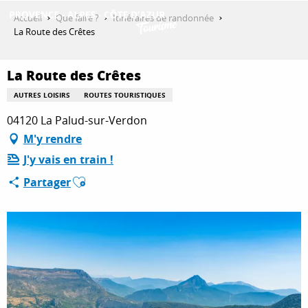
Aller
Accueil
Que faire ?
Itinéraires de randonnée
au
La Route des Crêtes
contenu
DÉCOUVRIR
principal
La Route des Crêtes
AUTRES LOISIRS
ROUTES TOURISTIQUES
QUE FAIRE ?
04120 La Palud-sur-Verdon
M'y rendre
J'y vais en train !
SÉJOURNER
Ajouter aux favoris
Partager
ESPACE PRO