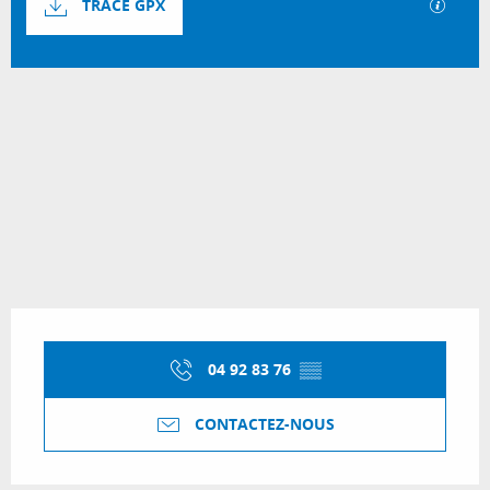
SECTI
TRACÉ GPX
1099 m de Dénivelé
Dénivelé
Ouverture et coordonnées
04 92 83 76
▒▒
CONTACTEZ-NOUS