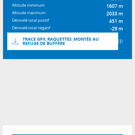
Altitude minimum
1607 m
Altitude maximum
2033 m
Dénivelé total positif
451 m
Dénivelé total négatif
-29 m
Documentation
TRACE GPX_RAQUETTES_MONTÉE AU
SECTI
REFUGE DE BUFFÈRE
450 m de Dénivelé
Dénivelé
Ouverture et coordonnées