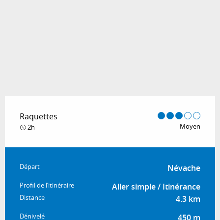
Raquettes
Moyen
2h
Informations pratiques
Départ
Névache
Profil de l’itinéraire
Aller simple / Itinérance
Distance
4.3 km
Dénivelé
450 m