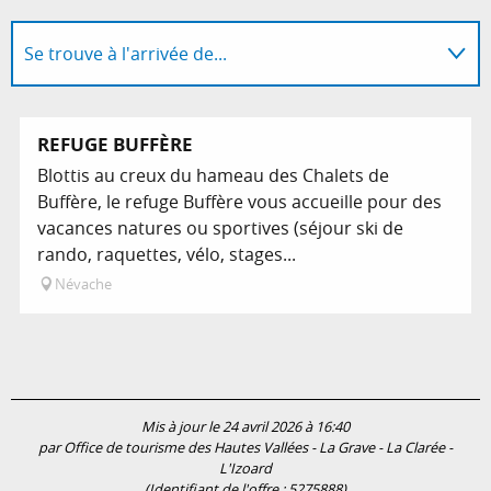
Se trouve à l'arrivée de...
Se trouve sur le parcours de...
Réservable
REFUGE BUFFÈRE
Blottis au creux du hameau des Chalets de
Programme l'animation...
Buffère, le refuge Buffère vous accueille pour des
vacances natures ou sportives (séjour ski de
rando, raquettes, vélo, stages...
Névache
Mis à jour le 24 avril 2026 à 16:40
par Office de tourisme des Hautes Vallées - La Grave - La Clarée -
L'Izoard
(Identifiant de l'offre :
5275888
)