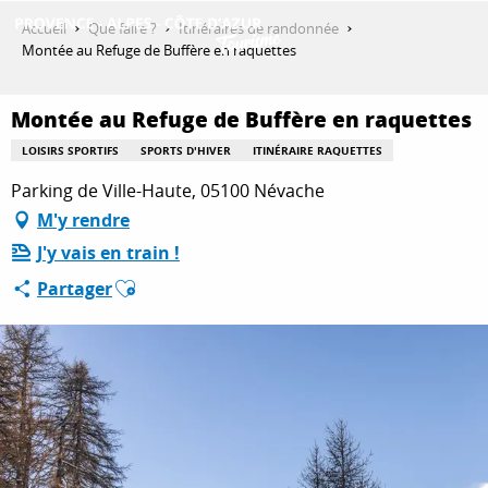
Aller
Accueil
Que faire ?
Itinéraires de randonnée
au
Montée au Refuge de Buffère en raquettes
contenu
DÉCOUVRIR
principal
Montée au Refuge de Buffère en raquettes
LOISIRS SPORTIFS
SPORTS D'HIVER
ITINÉRAIRE RAQUETTES
QUE FAIRE ?
Parking de Ville-Haute, 05100 Névache
M'y rendre
J'y vais en train !
SÉJOURNER
Ajouter aux favoris
Partager
ESPACE PRO