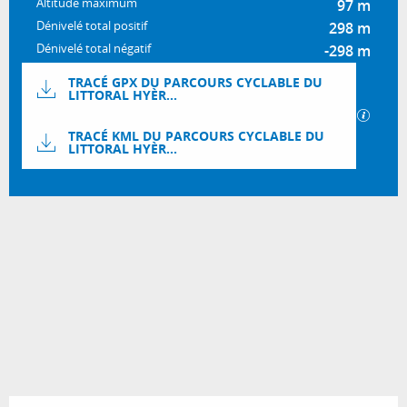
Altitude maximum
97 m
Dénivelé total positif
298 m
Dénivelé total négatif
-298 m
Documentation
TRACÉ GPX DU PARCOURS CYCLABLE DU
LITTORAL HYÈR...
SECTI
TRACÉ KML DU PARCOURS CYCLABLE DU
LITTORAL HYÈR...
298 m de Dénivelé
Dénivelé