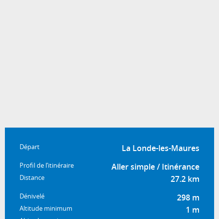
Informations pratiques
Départ
La Londe-les-Maures
Profil de l’itinéraire
Aller simple / Itinérance
Distance
27.2 km
Dénivelé
298 m
Altitude minimum
1 m