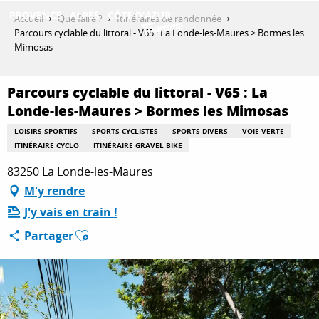
Aller
Accueil
Que faire ?
Itinéraires de randonnée
au
Parcours cyclable du littoral - V65 : La Londe-les-Maures > Bormes les
contenu
Mimosas
DÉCOUVRIR
principal
Parcours cyclable du littoral - V65 : La
Londe-les-Maures > Bormes les Mimosas
QUE FAIRE ?
LOISIRS SPORTIFS
SPORTS CYCLISTES
SPORTS DIVERS
VOIE VERTE
ITINÉRAIRE CYCLO
ITINÉRAIRE GRAVEL BIKE
SÉJOURNER
83250 La Londe-les-Maures
M'y rendre
J'y vais en train !
ESPACE PRO
Ajouter aux favoris
Partager