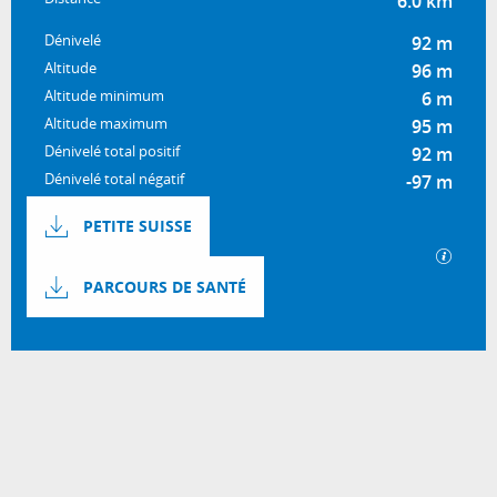
6.0 km
Dénivelé
92 m
Altitude
96 m
Altitude minimum
6 m
Altitude maximum
95 m
Dénivelé total positif
92 m
Dénivelé total négatif
-97 m
Documentation
PETITE SUISSE
SECTI
PARCOURS DE SANTÉ
92 m de Dénivelé
Dénivelé