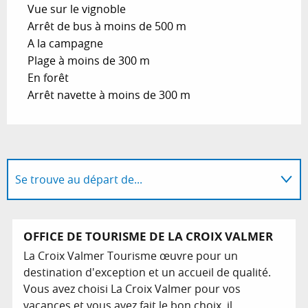
Vue sur le vignoble
Arrêt de bus à moins de 500 m
A la campagne
Plage à moins de 300 m
En forêt
Arrêt navette à moins de 300 m
Se trouve au départ de...
Se trouve sur le parcours de...
OFFICE DE TOURISME DE LA CROIX VALMER
La Croix Valmer Tourisme œuvre pour un
Possède comme étape ...
destination d'exception et un accueil de qualité.
Vous avez choisi La Croix Valmer pour vos
Se trouve à l'arrivée de...
vacances et vous avez fait le bon choix, il...