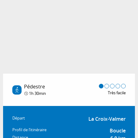
Pédestre
Très facile
1h 30min
Informations pratiques
Départ
La Croix-Valmer
Profil de l’itinéraire
Boucle
Distance