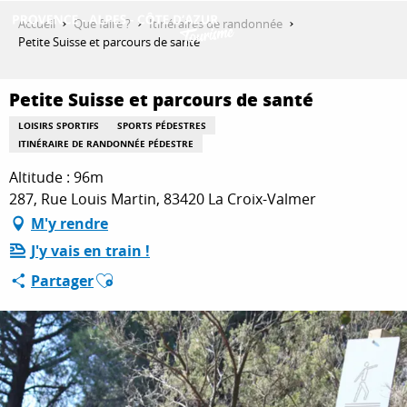
Aller
Accueil
Que faire ?
Itinéraires de randonnée
au
Petite Suisse et parcours de santé
contenu
DÉCOUVRIR
principal
Petite Suisse et parcours de santé
LOISIRS SPORTIFS
SPORTS PÉDESTRES
QUE FAIRE ?
ITINÉRAIRE DE RANDONNÉE PÉDESTRE
Altitude : 96m
287, Rue Louis Martin, 83420 La Croix-Valmer
SÉJOURNER
M'y rendre
J'y vais en train !
Ajouter aux favoris
Partager
ESPACE PRO