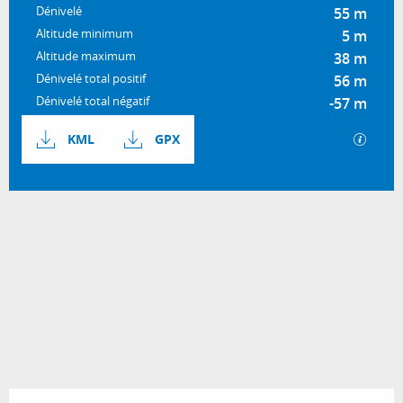
Dénivelé
55 m
Altitude minimum
5 m
Altitude maximum
38 m
Dénivelé total positif
56 m
Dénivelé total négatif
-57 m
Documentation
SECTI
KML
GPX
55 m de Dénivelé
Dénivelé
Ouverture et coordonnées