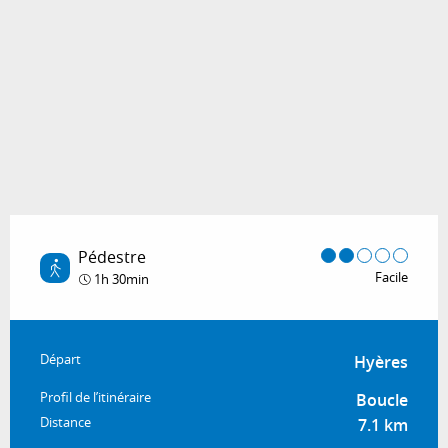
Pédestre
Facile
1h 30min
Informations pratiques
Départ
Hyères
Profil de l’itinéraire
Boucle
Distance
7.1 km