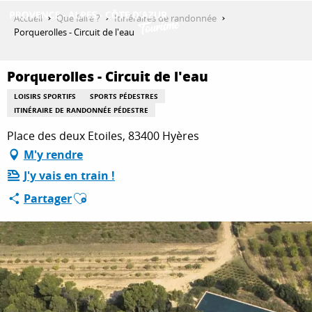
Aller
Accueil
Que faire ?
Itinéraires de randonnée
au
Porquerolles - Circuit de l'eau
contenu
DÉCOUVRIR
principal
Porquerolles - Circuit de l'eau
LOISIRS SPORTIFS
SPORTS PÉDESTRES
QUE FAIRE ?
ITINÉRAIRE DE RANDONNÉE PÉDESTRE
Place des deux Etoiles, 83400 Hyères
M'y rendre
SÉJOURNER
J'y vais en train !
Ajouter aux favoris
Partager
ESPACE PRO