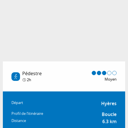
Pédestre
Moyen
2h
Informations pratiques
Départ
Hyères
Profil de l’itinéraire
Boucle
Distance
6.3 km