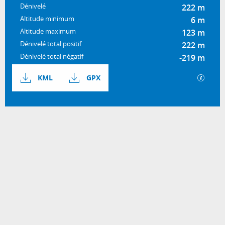
Dénivelé
222 m
Altitude minimum
6 m
Altitude maximum
123 m
Dénivelé total positif
222 m
Dénivelé total négatif
-219 m
Documentation
SECTI
KML
GPX
222 m de Dénivelé
Dénivelé