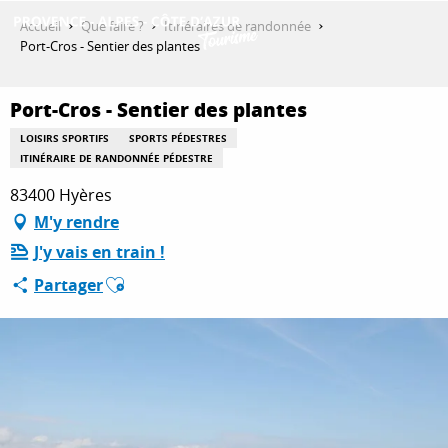
Aller
Accueil
Que faire ?
Itinéraires de randonnée
au
Port-Cros - Sentier des plantes
contenu
DÉCOUVRIR
principal
Port-Cros - Sentier des plantes
LOISIRS SPORTIFS
SPORTS PÉDESTRES
QUE FAIRE ?
ITINÉRAIRE DE RANDONNÉE PÉDESTRE
83400 Hyères
M'y rendre
SÉJOURNER
J'y vais en train !
Ajouter aux favoris
Partager
ESPACE PRO