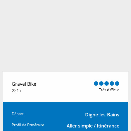
Gravel Bike
Très difficile
4h
Informations pratiques
Départ
Digne-les-Bains
Profil de l’itinéraire
Aller simple / Itinérance