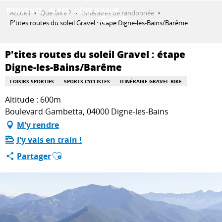
Aller
Accueil
Que faire ?
Itinéraires de randonnée
au
P'tites routes du soleil Gravel : étape Digne-les-Bains/Barême
contenu
DÉCOUVRIR
principal
P'tites routes du soleil Gravel : étape
Digne-les-Bains/Barême
QUE FAIRE ?
LOISIRS SPORTIFS
SPORTS CYCLISTES
ITINÉRAIRE GRAVEL BIKE
Altitude : 600m
Boulevard Gambetta, 04000 Digne-les-Bains
SÉJOURNER
M'y rendre
J'y vais en train !
Ajouter aux favoris
ESPACE PRO
Partager