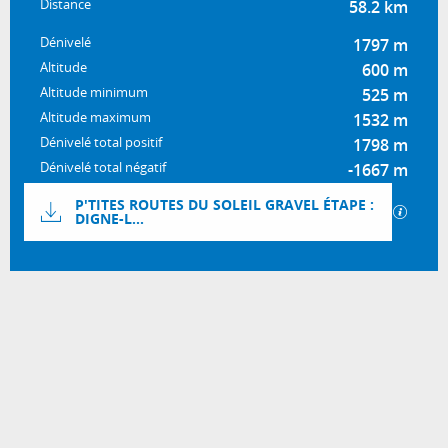
Distance
58.2 km
Dénivelé
1797 m
Altitude
600 m
Altitude minimum
525 m
Altitude maximum
1532 m
Dénivelé total positif
1798 m
Dénivelé total négatif
-1667 m
Documentation
P'TITES ROUTES DU SOLEIL GRAVEL ÉTAPE :
SECTI
DIGNE-L...
1797 m de Dénivelé
Dénivelé