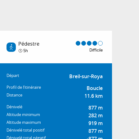
Pédestre
Difficile
5h
Informations pratiq
Départ
Breil-sur-Roya
Profil de l’itinéraire
Boucle
Distance
11.6 km
Dénivelé
877 m
Altitude minimum
282 m
Altitude maximum
919 m
Dénivelé total positif
877 m
Dénivelé total négatif
-877 m