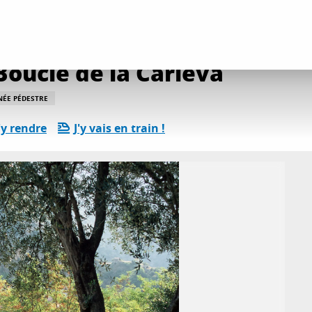
ée pédestre Boucle de la Carleva
oucle de la Carleva
NÉE PÉDESTRE
y rendre
J'y vais en train !