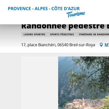
Aller
Accueil
Que faire ?
Itinéraires de randonnée
Randonn
au
contenu
principal
Randonnée pédestre B
LOISIRS SPORTIFS
SPORTS PÉDESTRES
ITINÉRAIRE DE RANDON
17, place Bianchéri, 06540 Breil-sur-Roya
M'