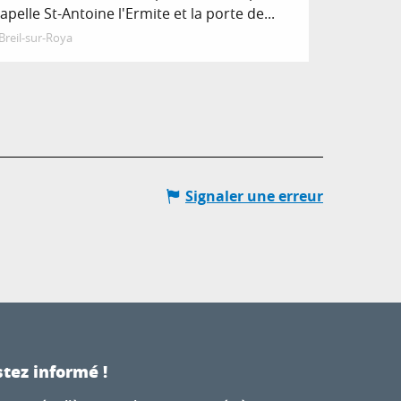
apelle St-Antoine l'Ermite et la porte de...
Breil-sur-Roya
Signaler une erreur
tez informé !