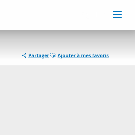
Voir les favoris
FR
Recherche
Ajouter aux favoris
Partager
Ajouter à mes favoris