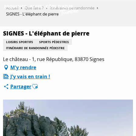
Aller
Accueil
Que faire ?
Itinéraires de randonnée
au
SIGNES - L'éléphant de pierre
contenu
DÉCOUVRIR
principal
SIGNES - L'éléphant de pierre
LOISIRS SPORTIFS
SPORTS PÉDESTRES
QUE FAIRE ?
ITINÉRAIRE DE RANDONNÉE PÉDESTRE
Le château - 1, rue République, 83870 Signes
M'y rendre
SÉJOURNER
J'y vais en train !
Ajouter aux favoris
Partager
ESPACE PRO