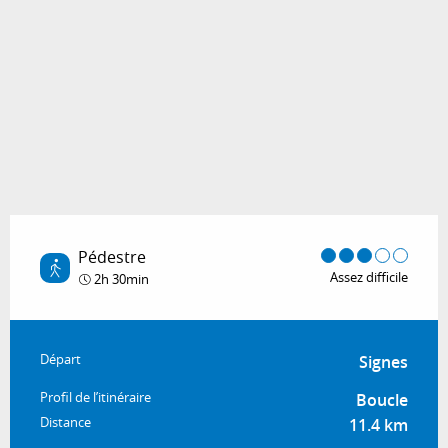
Pédestre
Assez difficile
2h 30min
Informations pratiques
Départ
Signes
Profil de l’itinéraire
Boucle
Distance
11.4 km