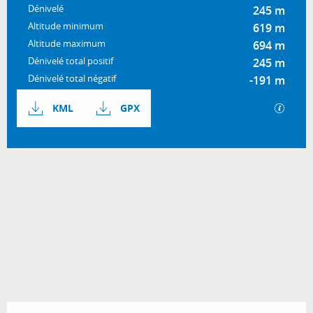
Dénivelé
245 m
Altitude minimum
619 m
Altitude maximum
694 m
Dénivelé total positif
245 m
Dénivelé total négatif
-191 m
Documentation
SECTI
KML
GPX
245 m de Dénivelé
Dénivelé
Ouverture et coordonnées