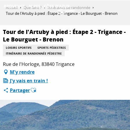
Aller
Accueil
Que faire ?
Itinéraires de randonnée
au
Tour de l'Artuby à pied : Étape 2 - Trigance - Le Bourguet - Brenon
contenu
DÉCOUVRIR
principal
Tour de l'Artuby à pied : Étape 2 - Trigance -
Le Bourguet - Brenon
QUE FAIRE ?
LOISIRS SPORTIFS
SPORTS PÉDESTRES
ITINÉRAIRE DE RANDONNÉE PÉDESTRE
Rue de l'Horloge, 83840 Trigance
SÉJOURNER
M'y rendre
J'y vais en train !
Ajouter aux favoris
Partager
ESPACE PRO