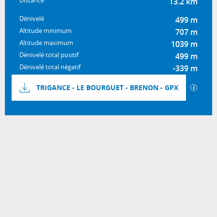
Distance
13.2 km
Dénivelé
499 m
Altitude minimum
707 m
Altitude maximum
1039 m
Dénivelé total positif
499 m
Dénivelé total négatif
-339 m
Documentation
SECTI
TRIGANCE - LE BOURGUET - BRENON - GPX
499 m de Dénivelé
Dénivelé