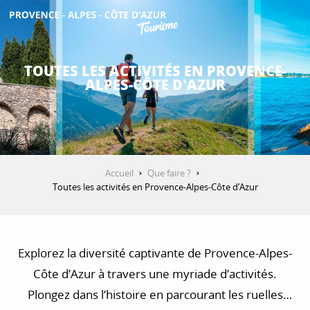
Aller
au
contenu
DÉCOUVRIR
principal
TOUTES LES ACTIVITÉS EN PROVENCE-
ALPES-CÔTE D'AZUR
QUE FAIRE ?
SÉJOURNER
Accueil
Que faire ?
Toutes les activités en Provence-Alpes-Côte d’Azur
ESPACE PRO
Explorez la diversité captivante de Provence-Alpes-
Côte d’Azur à travers une myriade d’activités.
Plongez dans l’histoire en parcourant les ruelles