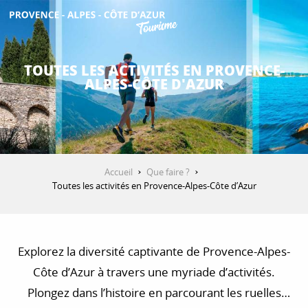
Aller
au
contenu
DÉCOUVRIR
principal
TOUTES LES ACTIVITÉS EN PROVENCE-
ALPES-CÔTE D'AZUR
QUE FAIRE ?
SÉJOURNER
Accueil
Que faire ?
Toutes les activités en Provence-Alpes-Côte d’Azur
ESPACE PRO
Explorez la diversité captivante de Provence-Alpes-
Côte d’Azur à travers une myriade d’activités.
Plongez dans l’histoire en parcourant les ruelles