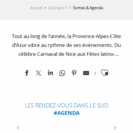
Accueil
Que faire ?
Sorties & Agenda
Tout au long de l’année, la Provence-Alpes-Côte
d’Azur vibre au rythme de ses événements. Du
célèbre Carnaval de Nice aux Fêtes latino-
mexicaines de Barcelonnette en passant par le
Ajoute
Festival d’Avignon, découvrez tous les rendez-vous à
ne pas manquer : sortie culturelle, événement
sportif, fête traditionnelle ou festival musical, tout y
SÉLECTION D’ÉVÉNEMENTS : EXPOSITIONS
– FÊTES – MANIFESTATIONS
est !
LES RENDEZ-VOUS DANS LE SUD
Retrouvez les événements culturels
#AGENDA
incontournables de la région sélectionnés par
les équipes du Comité Régional du Tourisme
Provence-Alpes-Côte-d’Azur