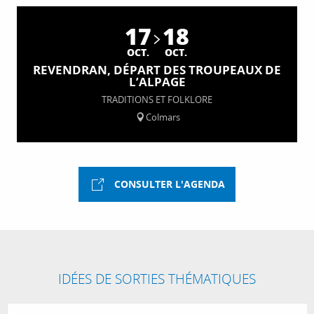
17
18
D
OCT.
OCT.
REVENDRAN, DÉPART DES TROUPEAUX DE
L’ALPAGE
TRADITIONS ET FOLKLORE
Colmars
CONSULTER L'AGENDA
IDÉES DE SORTIES THÉMATIQUES