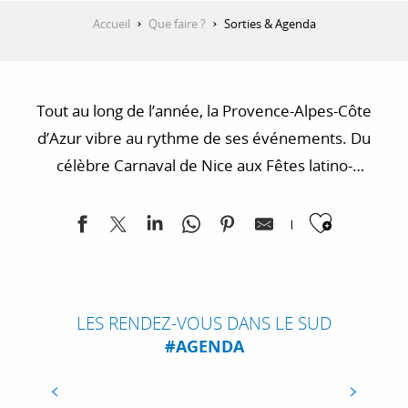
Accueil
Que faire ?
Sorties & Agenda
Tout au long de l’année, la Provence-Alpes-Côte
d’Azur vibre au rythme de ses événements. Du
célèbre Carnaval de Nice aux Fêtes latino-
mexicaines de Barcelonnette en passant par le
Ajoute
Festival d’Avignon, découvrez tous les rendez-vous à
ne pas manquer : sortie culturelle, événement
sportif, fête traditionnelle ou festival musical, tout y
SÉLECTION D’ÉVÉNEMENTS : EXPOSITIONS
– FÊTES – MANIFESTATIONS
est !
LES RENDEZ-VOUS DANS LE SUD
Retrouvez les événements culturels
#AGENDA
incontournables de la région sélectionnés par
les équipes du Comité Régional du Tourisme
Provence-Alpes-Côte-d’Azur