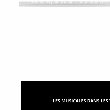
Le printemps pointe enfin le bout de son nez
France cette année, on vous dévoile étape par
laissant entrevoir une programmation des plu
étape le parcours des cyclistes. Après avoir
réjouissante en Provence-Alpes-Côte-D’Azur !
sillonné les routes françaises, 669...
Escapade culturelle, balade en nature ou...
LES MUSICALES DANS LES