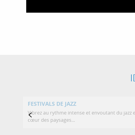
FESTIVALS DE JAZZ
Vibrez au rythme intense et envoutant du jazz 
cœur des paysages...