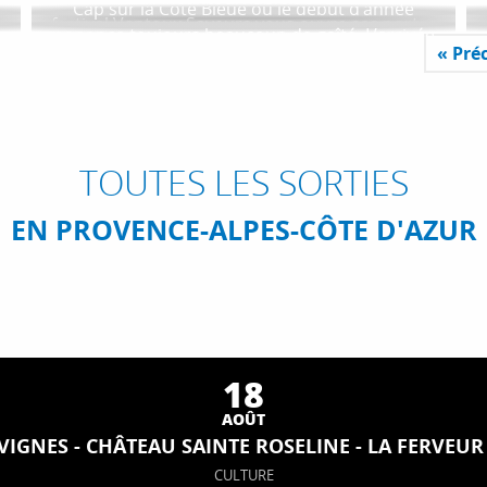
Cap sur la Côte Bleue où le début d’année
festival Ventoux Saveurs vous ouvre ses portes
s
annonce toujours beaucoup de gaîté. L’arrivée
au travers du Fascinant Week-end. Ces deux
« Pré
du mois de janvier laisse entrevoir de longs
mois d’animations sonnent...
week-ends ensoleillés de Sausset-les-Pins à...
TOUTES LES SORTIES
EN PROVENCE-ALPES-CÔTE D'AZUR
18
AOÛT
 VIGNES - CHÂTEAU SAINTE ROSELINE - LA FERVEU
CULTURE