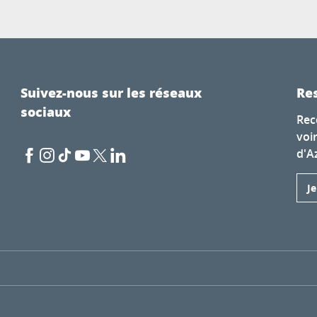
Suivez-nous sur les réseaux
Res
sociaux
Rec
voi
d'A
J