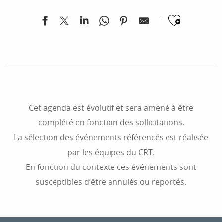
Ajoute
Tour de France Femmes 2026 : Sisteron-Nice
Tournée "Ça, c'est le Sud"
30e Festival de Chaillol
Fête de la lavande
Les Nuits des Étoiles
Cet agenda est évolutif et sera amené à être
Fête Médiévale "30 ans, 1 millénaire d'histoire"
complété en fonction des sollicitations.
Fêtes Latino-Mexicaines
La sélection des événements référencés est réalisée
Exposition-dossiers "Echos du bronze"
par les équipes du CRT.
Les marmottons
Festival Musiques en Écrins
En fonction du contexte ces événements sont
Festival de la Haute Clarée
susceptibles d’être annulés ou reportés.
22e Festival Musique au cœur des Baronnies