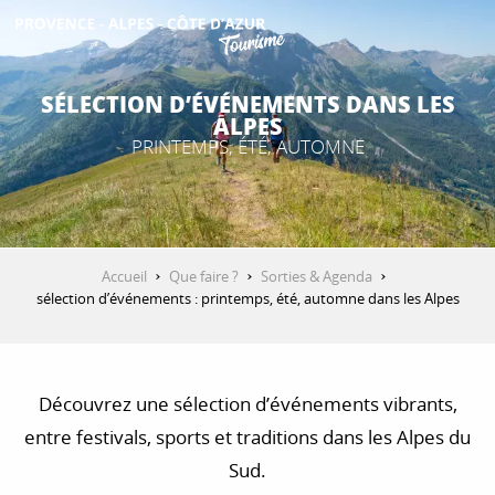
Aller
au
contenu
DÉCOUVRIR
principal
SÉLECTION D’ÉVÉNEMENTS DANS LES
ALPES
PRINTEMPS, ÉTÉ, AUTOMNE
QUE FAIRE ?
SÉJOURNER
Accueil
Que faire ?
Sorties & Agenda
sélection d’événements : printemps, été, automne dans les Alpes
ESPACE PRO
Découvrez une sélection d’événements vibrants,
entre festivals, sports et traditions dans les Alpes du
Sud.