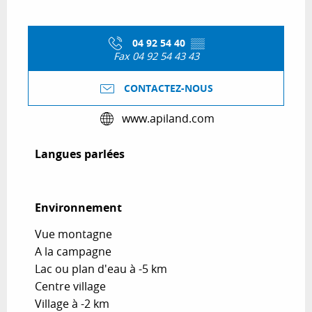
04 92 54 40
▒▒
Fax 04 92 54 43 43
CONTACTEZ-NOUS
www.apiland.com
Langues parlées
Langues parlées
Environnement
Environnement
Vue montagne
A la campagne
Lac ou plan d'eau à -5 km
Centre village
Village à -2 km