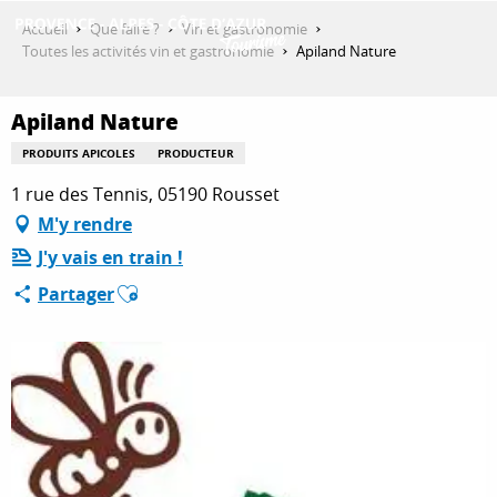
Aller
Accueil
Que faire ?
Vin et gastronomie
au
Toutes les activités vin et gastronomie
Apiland Nature
contenu
DÉCOUVRIR
principal
Apiland Nature
PRODUITS APICOLES
PRODUCTEUR
QUE FAIRE ?
1 rue des Tennis, 05190 Rousset
M'y rendre
J'y vais en train !
SÉJOURNER
Ajouter aux favoris
Partager
ESPACE PRO