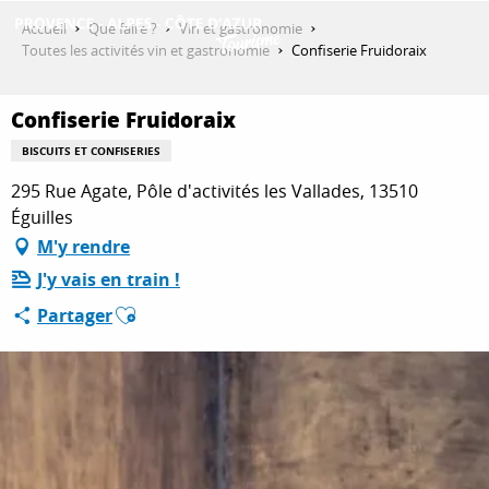
Aller
Accueil
Que faire ?
Vin et gastronomie
au
Toutes les activités vin et gastronomie
Confiserie Fruidoraix
contenu
DÉCOUVRIR
principal
Confiserie Fruidoraix
BISCUITS ET CONFISERIES
QUE FAIRE ?
295 Rue Agate, Pôle d'activités les Vallades, 13510
Éguilles
M'y rendre
SÉJOURNER
J'y vais en train !
Ajouter aux favoris
Partager
ESPACE PRO