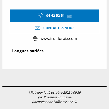
04 42 52 51
▒▒
CONTACTEZ-NOUS
www.fruidoraix.com
Langues parlées
Langues parlées
Mis à jour le 12 octobre 2022 à 09:59
par Provence Tourisme
(Identifiant de l'offre :
5537229
)